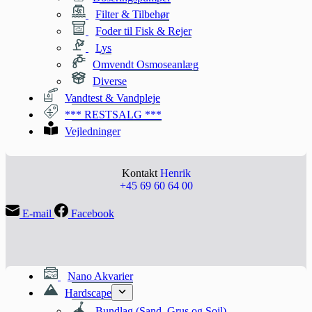
Filter & Tilbehør
Foder til Fisk & Rejer
Lys
Omvendt Osmoseanlæg
Diverse
Vandtest & Vandpleje
*** RESTSALG ***
Vejledninger
Kontakt
Henrik
+45 69 60 64 00
E-mail
Facebook
Nano Akvarier
Hardscape
Bundlag (Sand, Grus og Soil)