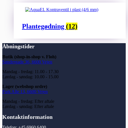
Plantegødning
(12)
Åbningstider
Butik (shop-in-shop v. Floh)
Søndergade 36, 6600 Vejen
Mandag - fredag: 11.00 - 17.30
Lørdag - søndag: 10.00 - 15.00
Lager (webshop ordre)
Park Alle 13, 6600 Vejen
Mandag - fredag: Efter aftale
Lørdag - søndag: Efter aftale
Kontaktinformation
Telefon: +45 6960 6400