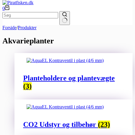
100% jysk web-shop
✓
Indkøbskurv
0
Ingen
Forside
/
Produkter
resultater
Akvarieplanter
Planteholdere og plantevægte
(3)
CO2 Udstyr og tilbehør
(23)