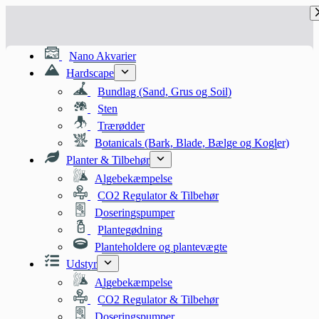
Fortsæt
til
indhold
Nano Akvarier
Hardscape
Bundlag (Sand, Grus og Soil)
Sten
Trærødder
Botanicals (Bark, Blade, Bælge og Kogler)
Planter & Tilbehør
Algebekæmpelse
CO2 Regulator & Tilbehør
Doseringspumper
Plantegødning
Planteholdere og plantevægte
Udstyr
Algebekæmpelse
CO2 Regulator & Tilbehør
Doseringspumper