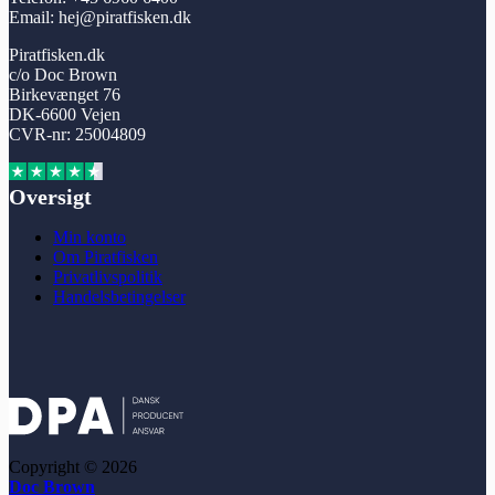
Email: hej@piratfisken.dk
Piratfisken.dk
c/o Doc Brown
Birkevænget 76
DK-6600 Vejen
CVR-nr: 25004809
Oversigt
Min konto
Om Piratfisken
Privatlivspolitik
Handelsbetingelser
Copyright © 2026
Doc Brown