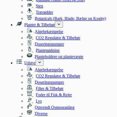
Sten
Trærødder
Botanicals (Bark, Blade, Bælge og Kogler)
Planter & Tilbehør
Algebekæmpelse
CO2 Regulator & Tilbehør
Doseringspumper
Plantegødning
Planteholdere og plantevægte
Udstyr
Algebekæmpelse
CO2 Regulator & Tilbehør
Doseringspumper
Filter & Tilbehør
Foder til Fisk & Rejer
Lys
Omvendt Osmoseanlæg
Diverse