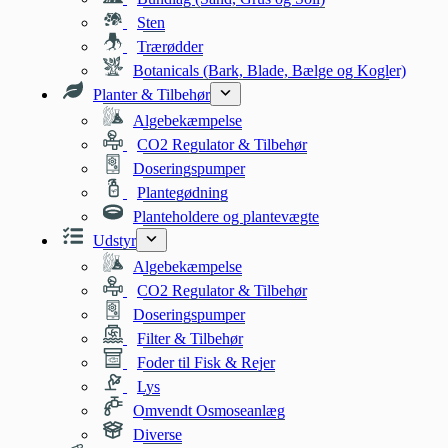
Sten
Trærødder
Botanicals (Bark, Blade, Bælge og Kogler)
Planter & Tilbehør
Algebekæmpelse
CO2 Regulator & Tilbehør
Doseringspumper
Plantegødning
Planteholdere og plantevægte
Udstyr
Algebekæmpelse
CO2 Regulator & Tilbehør
Doseringspumper
Filter & Tilbehør
Foder til Fisk & Rejer
Lys
Omvendt Osmoseanlæg
Diverse