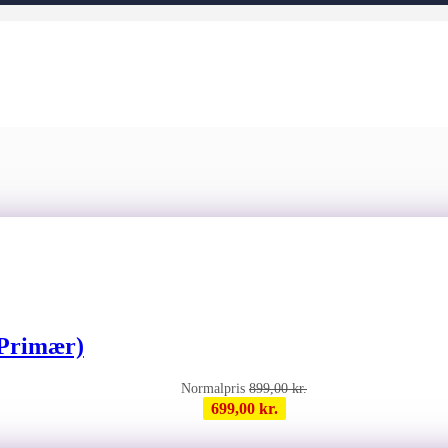
(Primær)
899,00
kr.
699,00
kr.