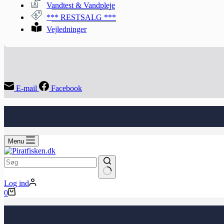
Vandtest & Vandpleje
*** RESTSALG ***
Vejledninger
E-mail
Facebook
Menu
Ingen
Log ind
resultater
Indkøbskurv
0