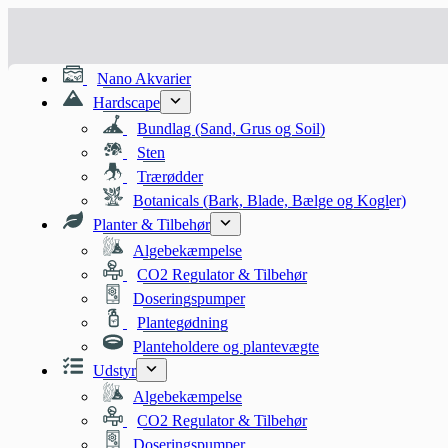
Fortsæt
til
indhold
Nano Akvarier
Hardscape
Bundlag (Sand, Grus og Soil)
Sten
Trærødder
Botanicals (Bark, Blade, Bælge og Kogler)
Planter & Tilbehør
Algebekæmpelse
CO2 Regulator & Tilbehør
Doseringspumper
Plantegødning
Planteholdere og plantevægte
Udstyr
Algebekæmpelse
CO2 Regulator & Tilbehør
Doseringspumper