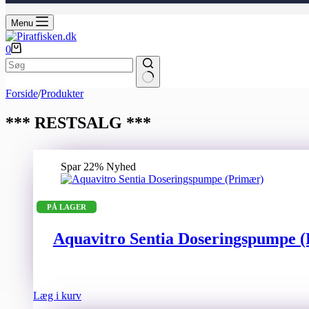
Menu
Indkøbskurv
0
Ingen
Forside
/
Produkter
resultater
*** RESTSALG ***
Spar 22%
Nyhed
PÅ LAGER
Aquavitro Sentia Doseringspumpe 
Læg i kurv