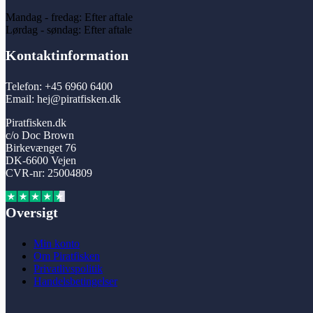
Mandag - fredag: Efter aftale
Lørdag - søndag: Efter aftale
Kontaktinformation
Telefon: +45 6960 6400
Email: hej@piratfisken.dk
Piratfisken.dk
c/o Doc Brown
Birkevænget 76
DK-6600 Vejen
CVR-nr: 25004809
Oversigt
Min konto
Om Piratfisken
Privatlivspolitik
Handelsbetingelser