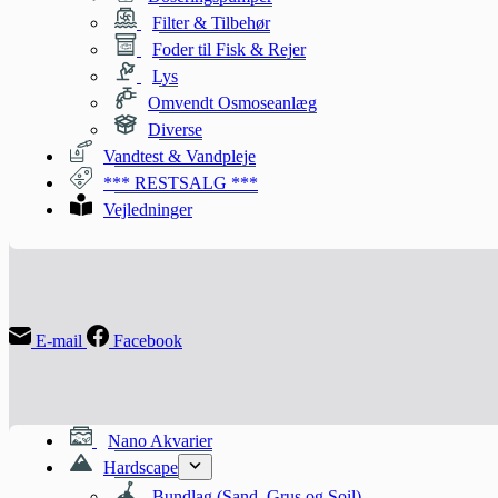
Filter & Tilbehør
Foder til Fisk & Rejer
Lys
Omvendt Osmoseanlæg
Diverse
Vandtest & Vandpleje
*** RESTSALG ***
Vejledninger
E-mail
Facebook
Nano Akvarier
Hardscape
Bundlag (Sand, Grus og Soil)