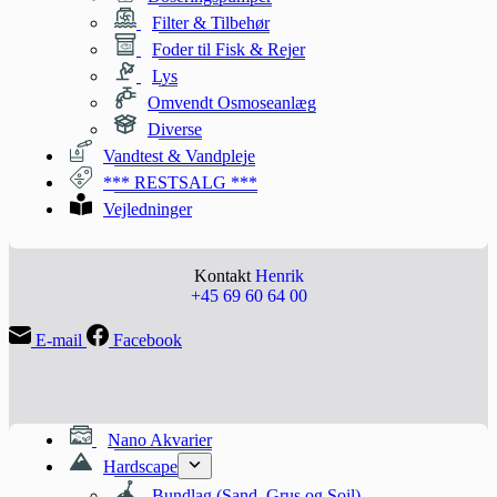
Filter & Tilbehør
Foder til Fisk & Rejer
Lys
Omvendt Osmoseanlæg
Diverse
Vandtest & Vandpleje
*** RESTSALG ***
Vejledninger
Kontakt
Henrik
+45 69 60 64 00
E-mail
Facebook
Nano Akvarier
Hardscape
Bundlag (Sand, Grus og Soil)