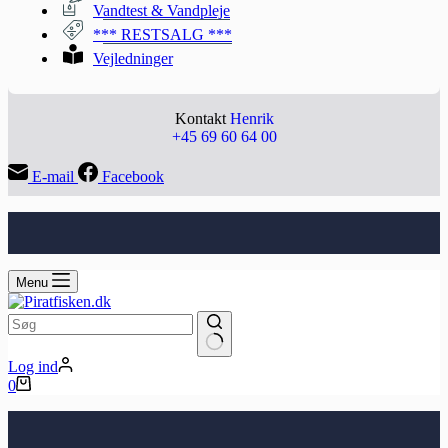
Vandtest & Vandpleje
*** RESTSALG ***
Vejledninger
Kontakt
Henrik
+45 69 60 64 00
E-mail
Facebook
Menu
Ingen
Log ind
resultater
Indkøbskurv
0