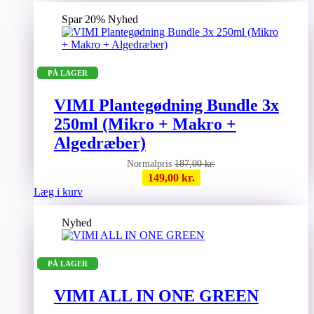
vare
har
Spar 20%
Nyhed
flere
varianter.
Mulighederne
kan
PÅ LAGER
vælges
på
varesiden
VIMI Plantegødning Bundle 3x
250ml (Mikro + Makro +
Algedræber)
187,00
kr.
149,00
kr.
Læg i kurv
Nyhed
PÅ LAGER
VIMI ALL IN ONE GREEN