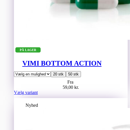
PÅ LAGER
VIMI BOTTOM ACTION
20 stk
50 stk
Fra
59,00
kr.
Dette
Vælg variant
vare
har
Nyhed
flere
varianter.
Mulighederne
kan
vælges