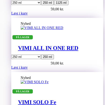
250 ml
1125 ml
59,00
kr.
Dette
Læg i kurv
vare
har
Nyhed
flere
varianter.
Mulighederne
PÅ LAGER
kan
vælges
på
VIMI ALL IN ONE RED
varesiden
250 ml
59,00
kr.
Dette
Læg i kurv
vare
har
Nyhed
flere
varianter.
Mulighederne
PÅ LAGER
kan
vælges
på
VIMI SOLO Fe