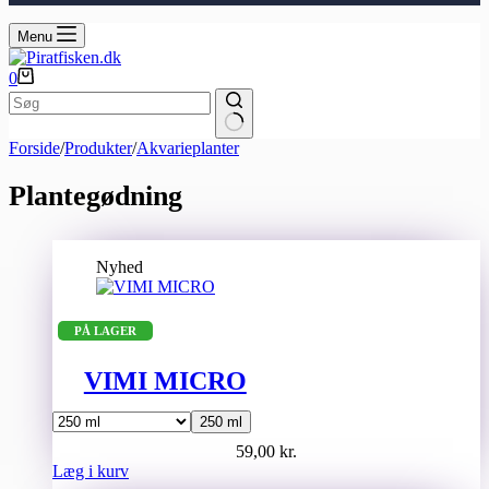
Menu
Indkøbskurv
0
Ingen
Forside
/
Produkter
/
Akvarieplanter
resultater
Plantegødning
Nyhed
PÅ LAGER
VIMI MICRO
250 ml
59,00
kr.
Dette
Læg i kurv