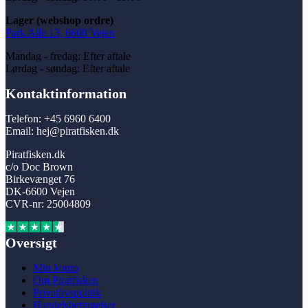
varesiden
Lager (webshop ordre)
Park Alle 13, 6600 Vejen
Mandag - fredag: Efter aftale
Lørdag - søndag: Efter aftale
Kontaktinformation
Telefon: +45 6960 6400
Email: hej@piratfisken.dk
Piratfisken.dk
c/o Doc Brown
Birkevænget 76
DK-6600 Vejen
CVR-nr: 25004809
Oversigt
Min konto
Om Piratfisken
Privatlivspolitik
Handelsbetingelser