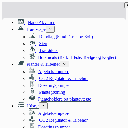
Fortsæt
til
indhold
Nano Akvarier
Hardscape
Bundlag (Sand, Grus og Soil)
Sten
Trærødder
Botanicals (Bark, Blade, Bælge og Kogler)
Planter & Tilbehør
Algebekæmpelse
CO2 Regulator & Tilbehør
Doseringspumper
Plantegødning
Planteholdere og plantevægte
Udstyr
Algebekæmpelse
CO2 Regulator & Tilbehør
Doseringspumper