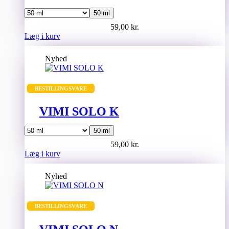
varesiden
50 ml
59,00
kr.
Dette
Læg i kurv
vare
har
Nyhed
flere
varianter.
Mulighederne
BESTILLINGSVARE
kan
vælges
på
VIMI SOLO K
varesiden
50 ml
59,00
kr.
Dette
Læg i kurv
vare
har
Nyhed
flere
varianter.
Mulighederne
BESTILLINGSVARE
kan
vælges
på