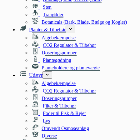
Sten
Trærødder
Botanicals (Bark, Blade, Bælge og Kogler)
Planter & Tilbehør
Algebekæmpelse
CO2 Regulator & Tilbehør
Doseringspumper
Plantegødning
Planteholdere og plantevægte
Udstyr
Algebekæmpelse
CO2 Regulator & Tilbehør
Doseringspumper
Filter & Tilbehør
Foder til Fisk & Rejer
Lys
Omvendt Osmoseanlæg
Diverse