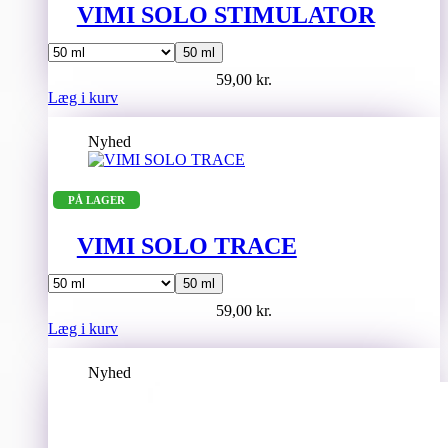
på
VIMI SOLO STIMULATOR
varesiden
50 ml
59,00
kr.
Dette
Læg i kurv
vare
har
Nyhed
flere
varianter.
Mulighederne
PÅ LAGER
kan
vælges
på
VIMI SOLO TRACE
varesiden
50 ml
59,00
kr.
Dette
Læg i kurv
vare
har
Nyhed
flere
varianter.
Mulighederne
kan