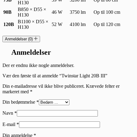
H130
B850 × D55 ×
90B
46 W
3750 lm
Op til 100 cm
H130
B1100 × D55 ×
120B
52 W
4100 lm
Op til 120 cm
H130
Anmeldelser (0)
Anmeldelser
Der er endnu ikke nogle anmeldelser.
Vær den første til at anmelde “Twinstar Light 20B III”
Din e-mailadresse vil ikke blive publiceret.
Krævede felter er
markeret med
*
Din bedømmelse
*
Navn
*
E-mail
*
Din anmeldelse
*