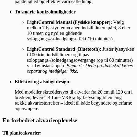
pålidelighed og effektiv varmeafledning.
To smarte kontrolmuligheder
LightControl Manual (Fysiske knapper):
Vælg
mellem 7 lysstyrkeniveauer, indstil timere på 6, 8 eller
10 timer, og nyd en glidende
solopgangs-/solnedgangseffekt (10 minutter).
LightControl Standard (Bluetooth):
Juster lysstyrken
i 100 trin, indstil timere og tilpas
solopgangs-/solnedgangsovergange (op til 60 minutter)
via Twinstar-appen.
Bemærk: Dette produkt skal købes
separat og medfølger ikke.
Effektivt og alsidigt design
Med modeller skræddersyet til akvarier fra 20 cm til 120 cm i
bredden, leverer B Line V3 kraftig belysning til en lang
række akvariestørrelser – ideelt til både begyndere og erfarne
aquascapere.
En forbedret akvarieoplevelse
Til planteakvarier: