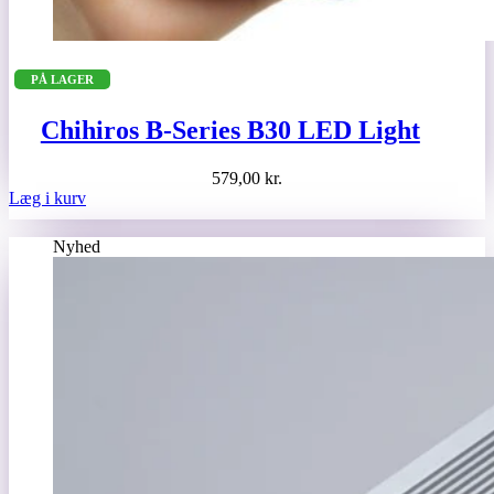
PÅ LAGER
Chihiros B-Series B30 LED Light
579,00
kr.
Læg i kurv
Nyhed