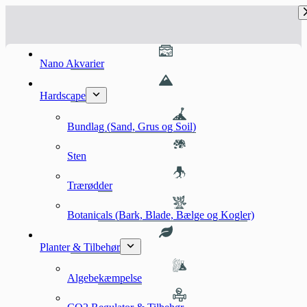
Fortsæt
til
indhold
Nano Akvarier
Hardscape
Bundlag (Sand, Grus og Soil)
Sten
Trærødder
Botanicals (Bark, Blade, Bælge og Kogler)
Planter & Tilbehør
Algebekæmpelse