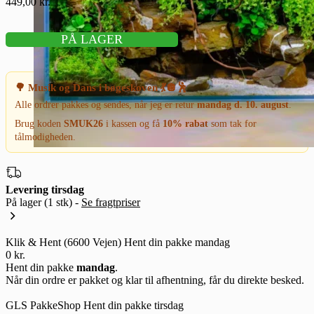
449,00
kr.
PÅ LAGER
🌳 Musik og Dans i bøgeskoven 💃🪩🕺
Alle ordrer pakkes og sendes, når jeg er retur
mandag d. 10. august
.
Brug koden
SMUK26
i kassen og få
10% rabat
som tak for
tålmodigheden.
Levering tirsdag
På lager
(1 stk)
-
Se fragtpriser
Klik & Hent (6600 Vejen)
Hent din pakke mandag
0 kr.
Hent din pakke
mandag
.
Når din ordre er pakket og klar til afhentning, får du direkte besked.
GLS PakkeShop
Hent din pakke tirsdag