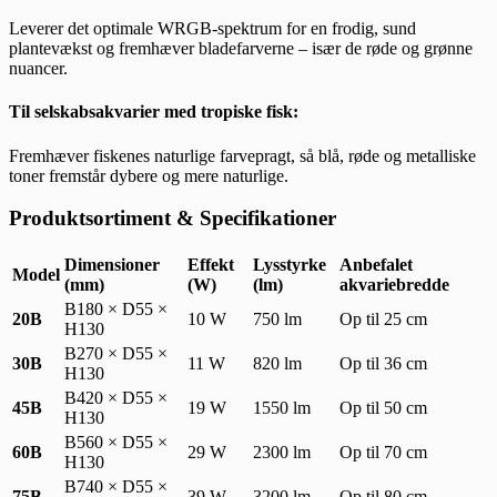
Leverer det optimale WRGB-spektrum for en frodig, sund
plantevækst og fremhæver bladefarverne – især de røde og grønne
nuancer.
Til selskabsakvarier med tropiske fisk:
Fremhæver fiskenes naturlige farvepragt, så blå, røde og metalliske
toner fremstår dybere og mere naturlige.
Produktsortiment & Specifikationer
Dimensioner
Effekt
Lysstyrke
Anbefalet
Model
(mm)
(W)
(lm)
akvariebredde
B180 × D55 ×
20B
10 W
750 lm
Op til 25 cm
H130
B270 × D55 ×
30B
11 W
820 lm
Op til 36 cm
H130
B420 × D55 ×
45B
19 W
1550 lm
Op til 50 cm
H130
B560 × D55 ×
60B
29 W
2300 lm
Op til 70 cm
H130
B740 × D55 ×
75B
39 W
3200 lm
Op til 80 cm