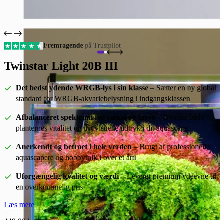
Fremragende
på Trustpilot
Twinstar Light 20B III
Det bedst ydende WRGB-lys i sin klasse
– Sætter en ny global
standard for WRGB-akvariebelysning i indgangsklassen
Afbalanceret spektrum for vækst og farve
– Booster både
planternes vitalitet og det visuelle udtryk i dit aquascape
Anerkendt og betroet i hele verden
– Brugt af professionelle
aquascapere og hobbyfolk i over et årti
Uforgængelig kvalitet og værdi
– Leverer premium ydeevne til
en overkommelig pris
Læs mere