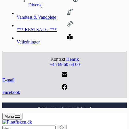
Diverse
Vandtest & Vandpleje
*** RESTSALG ***
Vejledninger
Kontakt
Henrik
+45 69 60 64 00
E-mail
Facebook
29 kr i fragt på alle ordre
✓
100% jysk web-shop
✓
Pakker sendes alle ugens 7 dage
✓
29 kr i fragt på alle ordre
✓
Menu
100% jysk web-shop
✓