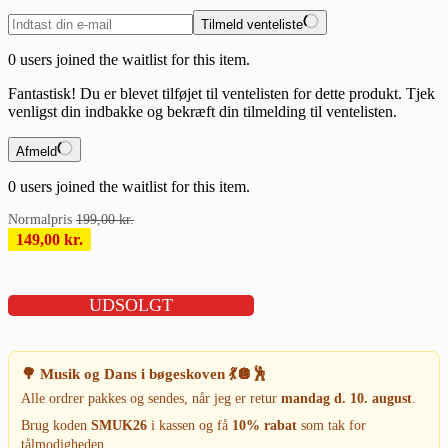
Tilmeld venteliste
0
users joined the waitlist for this item.
Fantastisk! Du er blevet tilføjet til ventelisten for dette produkt. Tjek
venligst din indbakke og bekræft din tilmelding til ventelisten.
Afmeld
0
users joined the waitlist for this item.
199,00
kr.
149,00
kr.
UDSOLGT
🌳 Musik og Dans i bøgeskoven 💃🪩🕺
Alle ordrer pakkes og sendes, når jeg er retur
mandag d. 10. august
.
Brug koden
SMUK26
i kassen og få
10% rabat
som tak for
tålmodigheden.