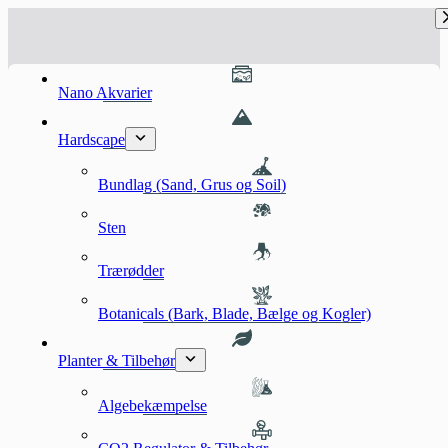
Fortsæt
til
indhold
Nano Akvarier
Hardscape
Bundlag (Sand, Grus og Soil)
Sten
Trærødder
Botanicals (Bark, Blade, Bælge og Kogler)
Planter & Tilbehør
Algebekæmpelse