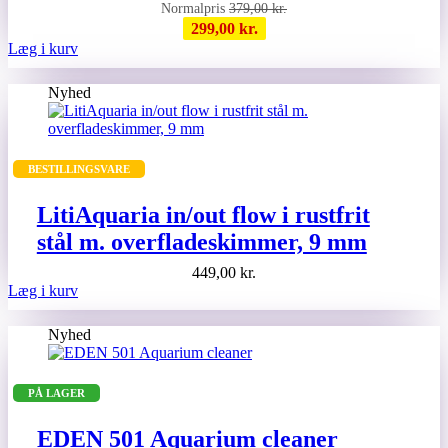
379,00
kr.
299,00
kr.
Læg i kurv
Nyhed
BESTILLINGSVARE
LitiAquaria in/out flow i rustfrit
stål m. overfladeskimmer, 9 mm
449,00
kr.
Læg i kurv
Nyhed
PÅ LAGER
EDEN 501 Aquarium cleaner