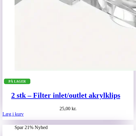
PÅ LAGER
2 stk – Filter inlet/outlet akrylklips
25,00
kr.
Læg i kurv
Spar 21%
Nyhed