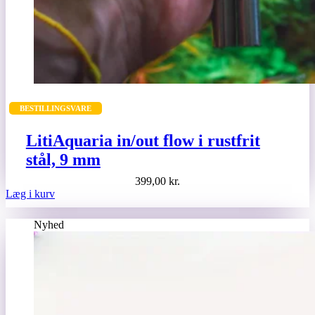
BESTILLINGSVARE
LitiAquaria in/out flow i rustfrit
stål, 9 mm
399,00
kr.
Læg i kurv
Nyhed