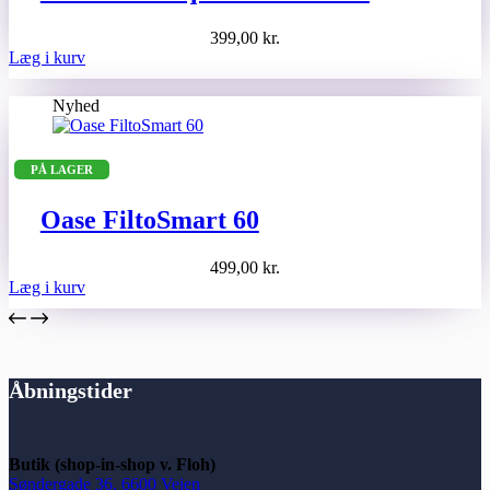
399,00
kr.
Læg i kurv
Nyhed
PÅ LAGER
Oase FiltoSmart 60
499,00
kr.
Læg i kurv
Åbningstider
Butik (shop-in-shop v. Floh)
Søndergade 36, 6600 Vejen