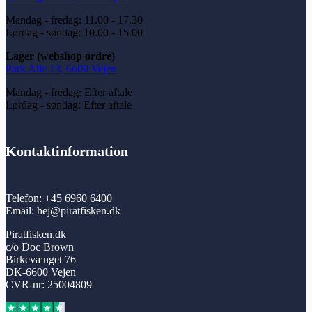
Mandag - fredag: 11.00 - 17.30
Lørdag - søndag: 10.00 - 15.00
Lager (webshop ordre)
Park Alle 13, 6600 Vejen
Mandag - fredag: Efter aftale
Lørdag - søndag: Efter aftale
Kontaktinformation
Telefon: +45 6960 6400
Email: hej@piratfisken.dk
Piratfisken.dk
c/o Doc Brown
Birkevænget 76
DK-6600 Vejen
CVR-nr: 25004809