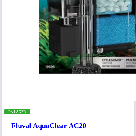
PÅ LAGER
Fluval AquaClear AC20