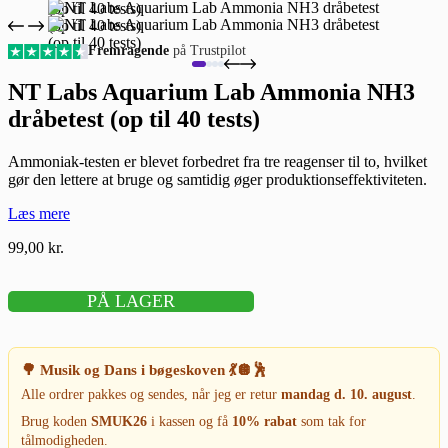
Fremragende
på Trustpilot
NT Labs Aquarium Lab Ammonia NH3
dråbetest (op til 40 tests)
Ammoniak-testen er blevet forbedret fra tre reagenser til to, hvilket
gør den lettere at bruge og samtidig øger produktionseffektiviteten.
Læs mere
99,00
kr.
PÅ LAGER
🌳 Musik og Dans i bøgeskoven 💃🪩🕺
Alle ordrer pakkes og sendes, når jeg er retur
mandag d. 10. august
.
Brug koden
SMUK26
i kassen og få
10% rabat
som tak for
tålmodigheden.