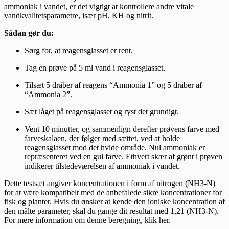
ammoniak i vandet, er det vigtigt at kontrollere andre vitale
vandkvalitetsparametre, især pH, KH og nitrit.
Sådan gør du:
Sørg for, at reagensglasset er rent.
Tag en prøve på 5 ml vand i reagensglasset.
Tilsæt 5 dråber af reagens “Ammonia 1” og 5 dråber af
“Ammonia 2”.
Sæt låget på reagensglasset og ryst det grundigt.
Vent 10 minutter, og sammenlign derefter prøvens farve med
farveskalaen, der følger med sættet, ved at holde
reagensglasset mod det hvide område. Nul ammoniak er
repræsenteret ved en gul farve. Ethvert skær af grønt i prøven
indikerer tilstedeværelsen af ammoniak i vandet.
Dette testsæt angiver koncentrationen i form af nitrogen (NH3-N)
for at være kompatibelt med de anbefalede sikre koncentrationer for
fisk og planter. Hvis du ønsker at kende den ioniske koncentration af
den målte parameter, skal du gange dit resultat med 1,21 (NH3-N).
For mere information om denne beregning, klik her.