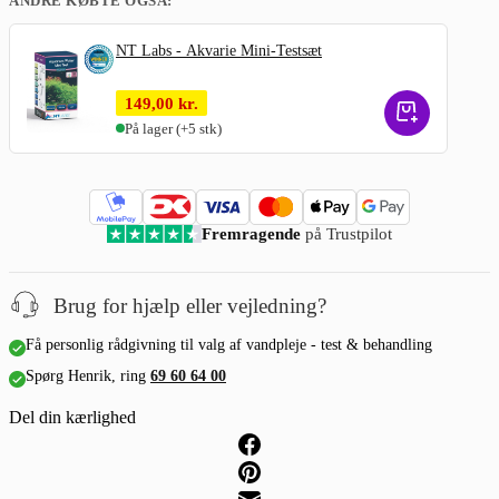
ANDRE KØBTE OGSÅ:
NT Labs - Akvarie Mini-Testsæt
149,00
kr.
På lager
(+5 stk)
Fremragende
på Trustpilot
Brug for hjælp eller vejledning?
Få personlig rådgivning til valg af vandpleje - test & behandling
Spørg Henrik, ring
69 60 64 00
Del din kærlighed