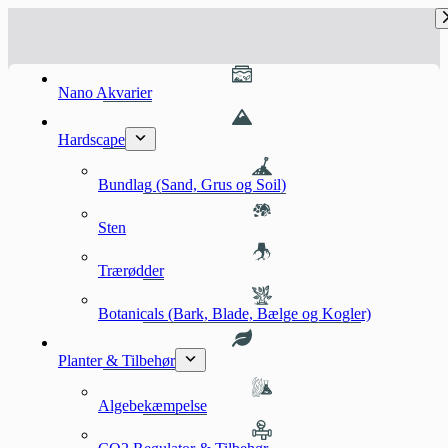
Fortsæt
til
indhold
Nano Akvarier
Hardscape
Bundlag (Sand, Grus og Soil)
Sten
Trærødder
Botanicals (Bark, Blade, Bælge og Kogler)
Planter & Tilbehør
Algebekæmpelse