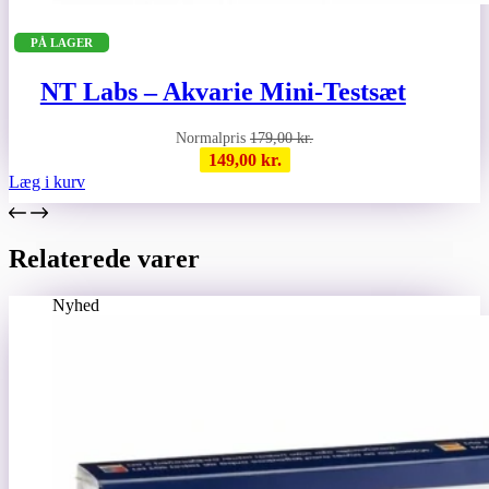
PÅ LAGER
NT Labs – Akvarie Mini-Testsæt
179,00
kr.
149,00
kr.
Læg i kurv
Relaterede varer
Nyhed