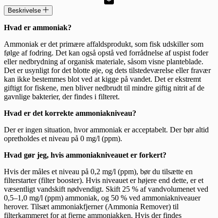
Beskrivelse
Hvad er ammoniak?
Ammoniak er det primære affaldsprodukt, som fisk udskiller som
følge af fodring. Det kan også opstå ved forrådnelse af uspist foder
eller nedbrydning af organisk materiale, såsom visne planteblade.
Det er usynligt for det blotte øje, og dets tilstedeværelse eller fravær
kan ikke bestemmes blot ved at kigge på vandet. Det er ekstremt
giftigt for fiskene, men bliver nedbrudt til mindre giftig nitrit af de
gavnlige bakterier, der findes i filteret.
Hvad er det korrekte ammoniakniveau?
Der er ingen situation, hvor ammoniak er acceptabelt. Der bør altid
opretholdes et niveau på 0 mg/l (ppm).
Hvad gør jeg, hvis ammoniakniveauet er forkert?
Hvis der måles et niveau på 0,2 mg/l (ppm), bør du tilsætte en
filterstarter (filter booster). Hvis niveauet er højere end dette, er et
væsentligt vandskift nødvendigt. Skift 25 % af vandvolumenet ved
0,5–1,0 mg/l (ppm) ammoniak, og 50 % ved ammoniakniveauer
herover. Tilsæt ammoniakfjerner (Ammonia Remover) til
filterkammeret for at fjerne ammoniakken. Hvis der findes