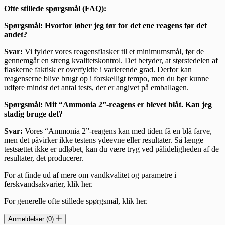
Ofte stillede spørgsmål (FAQ):
Spørgsmål: Hvorfor løber jeg tør for det ene reagens før det
andet?
Svar:
Vi fylder vores reagensflasker til et minimumsmål, før de
gennemgår en streng kvalitetskontrol. Det betyder, at størstedelen af
flaskerne faktisk er overfyldte i varierende grad. Derfor kan
reagenserne blive brugt op i forskelligt tempo, men du bør kunne
udføre mindst det antal tests, der er angivet på emballagen.
Spørgsmål: Mit “Ammonia 2”-reagens er blevet blåt. Kan jeg
stadig bruge det?
Svar:
Vores “Ammonia 2”-reagens kan med tiden få en blå farve,
men det påvirker ikke testens ydeevne eller resultater. Så længe
testsættet ikke er udløbet, kan du være tryg ved pålideligheden af de
resultater, det producerer.
For at finde ud af mere om vandkvalitet og parametre i
ferskvandsakvarier, klik her.
For generelle ofte stillede spørgsmål, klik her.
Anmeldelser (0)