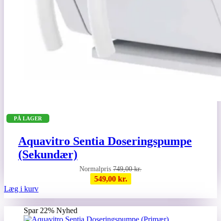
PÅ LAGER
Aquavitro Sentia Doseringspumpe
(Sekundær)
749,00
kr.
549,00
kr.
Læg i kurv
Spar 22%
Nyhed