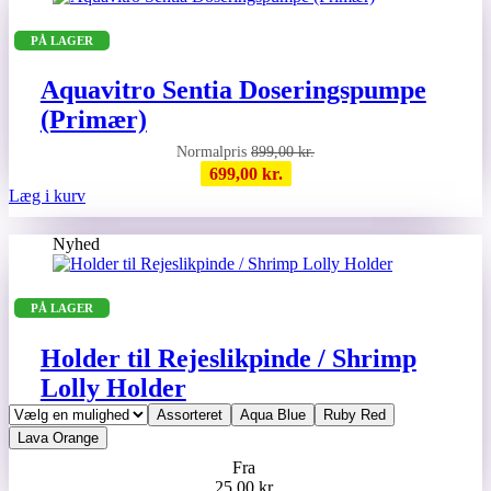
PÅ LAGER
Aquavitro Sentia Doseringspumpe
(Primær)
899,00
kr.
699,00
kr.
Læg i kurv
Nyhed
PÅ LAGER
Holder til Rejeslikpinde / Shrimp
Lolly Holder
Assorteret
Aqua Blue
Ruby Red
Lava Orange
Fra
25,00
kr.