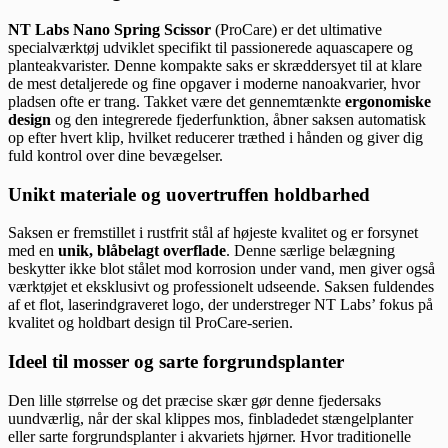
NT Labs Nano Spring Scissor
(ProCare) er det ultimative
specialværktøj udviklet specifikt til passionerede aquascapere og
planteakvarister. Denne kompakte saks er skræddersyet til at klare
de mest detaljerede og fine opgaver i moderne nanoakvarier, hvor
pladsen ofte er trang. Takket være det gennemtænkte
ergonomiske
design
og den integrerede fjederfunktion, åbner saksen automatisk
op efter hvert klip, hvilket reducerer træthed i hånden og giver dig
fuld kontrol over dine bevægelser.
Unikt materiale og uovertruffen holdbarhed
Saksen er fremstillet i rustfrit stål af højeste kvalitet og er forsynet
med en
unik, blåbelagt overflade
. Denne særlige belægning
beskytter ikke blot stålet mod korrosion under vand, men giver også
værktøjet et eksklusivt og professionelt udseende. Saksen fuldendes
af et flot, laserindgraveret logo, der understreger NT Labs’ fokus på
kvalitet og holdbart design til ProCare-serien.
Ideel til mosser og sarte forgrundsplanter
Den lille størrelse og det præcise skær gør denne fjedersaks
uundværlig, når der skal klippes mos, finbladedet stængelplanter
eller sarte forgrundsplanter i akvariets hjørner. Hvor traditionelle