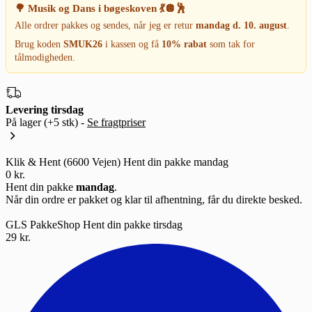
🌳 Musik og Dans i bøgeskoven 💃🪩🕺
Alle ordrer pakkes og sendes, når jeg er retur
mandag d. 10. august
.
Brug koden
SMUK26
i kassen og få
10% rabat
som tak for
tålmodigheden.
Levering tirsdag
På lager
(+5 stk)
-
Se fragtpriser
Klik & Hent (6600 Vejen)
Hent din pakke mandag
0 kr.
Hent din pakke
mandag
.
Når din ordre er pakket og klar til afhentning, får du direkte besked.
GLS PakkeShop
Hent din pakke tirsdag
29 kr.