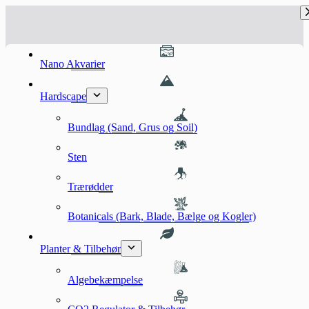
Fortsæt
til
indhold
Nano Akvarier
Hardscape
Bundlag (Sand, Grus og Soil)
Sten
Trærødder
Botanicals (Bark, Blade, Bælge og Kogler)
Planter & Tilbehør
Algebekæmpelse