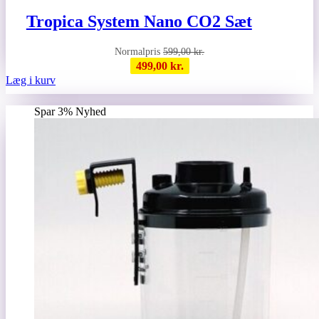
Tropica System Nano CO2 Sæt
599,00
kr.
499,00
kr.
Læg i kurv
Spar 3%
Nyhed