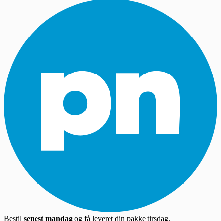
Bestil
senest mandag
og få leveret din pakke tirsdag.