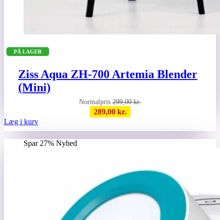
PÅ LAGER
Ziss Aqua ZH-700 Artemia Blender
(Mini)
299,00
kr.
289,00
kr.
Læg i kurv
Spar 27%
Nyhed