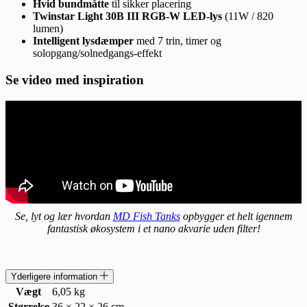
Hvid bundmåtte
til sikker placering
Twinstar Light 30B III RGB-W LED-lys
(11W / 820
lumen)
Intelligent lysdæmper
med 7 trin, timer og
solopgang/solnedgangs-effekt
Se video med inspiration
Se, lyt og lær hvordan
MD Fish Tanks
opbygger et helt igennem
fantastisk økosystem i et nano akvarie uden filter!
Yderligere information
Vægt
6,05 kg
Størrelse
36 × 22 × 26 cm