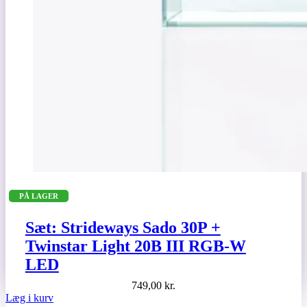
PÅ LAGER
Sæt: Strideways Sado 30P +
Twinstar Light 20B III RGB-W
LED
749,00
kr.
Læg i kurv