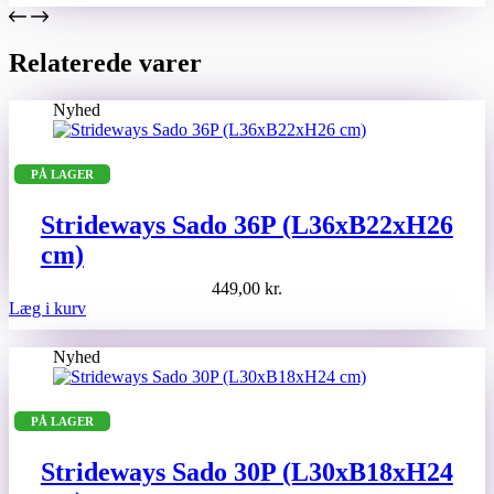
Relaterede varer
Nyhed
PÅ LAGER
Strideways Sado 36P (L36xB22xH26
cm)
449,00
kr.
Læg i kurv
Nyhed
PÅ LAGER
Strideways Sado 30P (L30xB18xH24