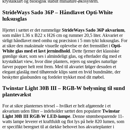
krystalklart og biologisk stabilt miniature-økosystem.
StrideWays Sado 36P – Håndlavet Opti-White
luksusglas
Hjertet i sættet er det rummelige
StrideWays Sado 36P akvarium
,
som måler L36 x B22 x H26 cm og rummer 20,5 liter. Akvariet er
sirligt håndlavet med omhu og præcision i 5 mm tykt luksusglas. For
at sikre den maksimale visuelle oplevelse er det fremstillet i
Opti-
White glas med et lavt jernindhold
. Dette fjerner det klassiske
grønlige skær, som ses i almindeligt glas, og efterlader dig med et
krystalklart view, hvor dine planters, rejers og snegles naturlige
farver popper helt rent frem. Med til akvariet følger desuden et
elegant glaslåg med tilhørende klips samt en hvid bundmåtte, der
beskytter glasbunden og fordeler trykket mod dit møbel.
Twinstar Light 30B III – RGB-W belysning til sund
plantevækst
For at sikre planternes trivsel – hvilket er helt afgørende i et
akvarium uden filter – indeholder sættet den populære
Twinstar
Light 30B III RGB-W LED-lampe
. Denne strømbesparende 11-
watts lampe leverer et kraftfuldt og flot lys på hele 820 lumen, som
er specifikt beregnet til at dække behovet hos akvarieplanter i