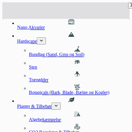
Fortsæt
til
indhold
Nano Akvarier
Hardscape
Bundlag (Sand, Grus og Soil)
Sten
Trærødder
Botanicals (Bark, Blade, Bælge og Kogler)
Planter & Tilbehør
Algebekæmpelse