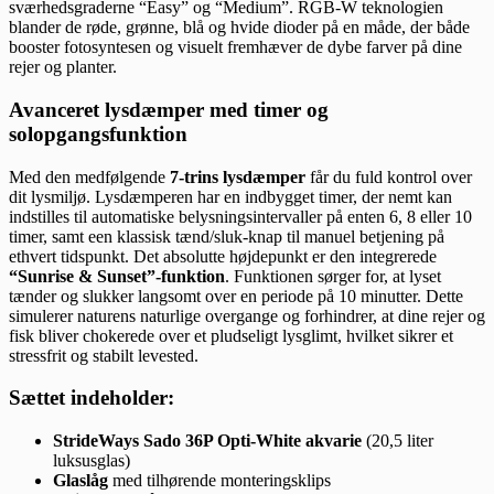
sværhedsgraderne “Easy” og “Medium”. RGB-W teknologien
blander de røde, grønne, blå og hvide dioder på en måde, der både
booster fotosyntesen og visuelt fremhæver de dybe farver på dine
rejer og planter.
Avanceret lysdæmper med timer og
solopgangsfunktion
Med den medfølgende
7-trins lysdæmper
får du fuld kontrol over
dit lysmiljø. Lysdæmperen har en indbygget timer, der nemt kan
indstilles til automatiske belysningsintervaller på enten 6, 8 eller 10
timer, samt een klassisk tænd/sluk-knap til manuel betjening på
ethvert tidspunkt. Det absolutte højdepunkt er den integrerede
“Sunrise & Sunset”-funktion
. Funktionen sørger for, at lyset
tænder og slukker langsomt over en periode på 10 minutter. Dette
simulerer naturens naturlige overgange og forhindrer, at dine rejer og
fisk bliver chokerede over et pludseligt lysglimt, hvilket sikrer et
stressfrit og stabilt levested.
Sættet indeholder:
StrideWays Sado 36P Opti-White akvarie
(20,5 liter
luksusglas)
Glaslåg
med tilhørende monteringsklips