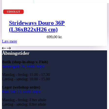
UDSOLGT
Strideways Douro 36P
(L36xB22xH26 cm)
699,00
kr.
Læs mere
Åbningstider
Butik (shop-in-shop v. Floh)
Søndergade 36, 6600 Vejen
Mandag - fredag: 11.00 - 17.30
Lørdag - søndag: 10.00 - 15.00
Lager (webshop ordre)
Park Alle 13, 6600 Vejen
Mandag - fredag: Efter aftale
Lørdag - søndag: Efter aftale