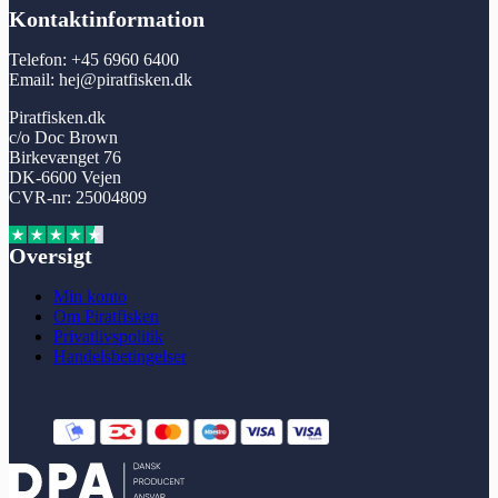
Kontaktinformation
Telefon: +45 6960 6400
Email: hej@piratfisken.dk
Piratfisken.dk
c/o Doc Brown
Birkevænget 76
DK-6600 Vejen
CVR-nr: 25004809
Oversigt
Min konto
Om Piratfisken
Privatlivspolitik
Handelsbetingelser