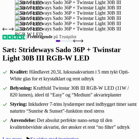
Fremragende
på Trustpilot
Sæt: Strideways Sado 36P + Twinstar
Light 30B III RGB-W LED
Kvalitet:
Håndlavet 20,5L luksusakvarium i 5 mm tykt Opti-
White glas for et krystalklart og rent udtryk
Belysning:
Kraftfuld Twinstar 30B III RGB-W LED (11W /
820 lumen), ideel til “Easy” og “Medium” akvarieplanter
Styring:
Inkluderer 7-trins lysdæmper med indbygget timer samt
naturtro “Sunrise & Sunset”-funktion mod stress
Anvendelse:
Det absolut perfekte nano-setup til den
kvalitetsbevidste akvarist, der ønsker et rent “no filter” udtryk
▶️