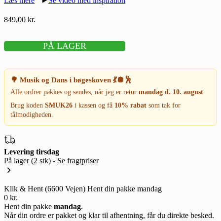
Læs mere
Se video med inspiration
849,00
kr.
PÅ LAGER
🌳 Musik og Dans i bøgeskoven 💃🪩🕺
Alle ordrer pakkes og sendes, når jeg er retur
mandag d. 10. august
.
Brug koden
SMUK26
i kassen og få
10% rabat
som tak for
tålmodigheden.
Levering tirsdag
På lager
(2 stk)
-
Se fragtpriser
Klik & Hent (6600 Vejen)
Hent din pakke mandag
0 kr.
Hent din pakke
mandag
.
Når din ordre er pakket og klar til afhentning, får du direkte besked.