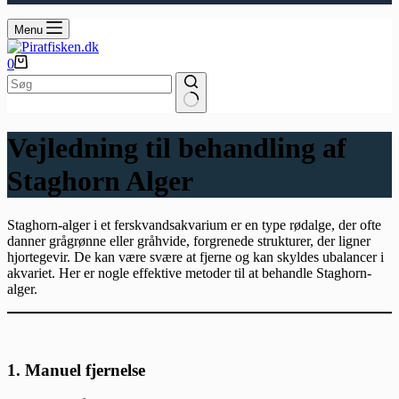
Menu
Indkøbskurv
0
Ingen
resultater
Vejledning til behandling af
Staghorn Alger
Staghorn-alger i et ferskvandsakvarium er en type rødalge, der ofte
danner grågrønne eller gråhvide, forgrenede strukturer, der ligner
hjortegevir. De kan være svære at fjerne og kan skyldes ubalancer i
akvariet. Her er nogle effektive metoder til at behandle Staghorn-
alger.
1.
Manuel fjernelse