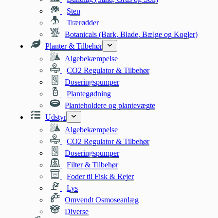
Sten
Trærødder
Botanicals (Bark, Blade, Bælge og Kogler)
Planter & Tilbehør
Algebekæmpelse
CO2 Regulator & Tilbehør
Doseringspumper
Plantegødning
Planteholdere og plantevægte
Udstyr
Algebekæmpelse
CO2 Regulator & Tilbehør
Doseringspumper
Filter & Tilbehør
Foder til Fisk & Rejer
Lys
Omvendt Osmoseanlæg
Diverse