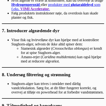
Hvis algerne er svære at kontrollere, kan du overveje at bruge
Hydrogenperoxid
eller
produkter med
glutaraldehyd
som
f.eks.
VIMI Accelerator
.
Følg produktets instruktioner nøje, da overdosis kan skade
planter og fisk.
7.
Introducer algeædende dyr
Visse fisk og hvirvelløse dyr kan hjælpe med at kontrollere
Staghorn-alger, selvom de ikke altid spiser dem:
Siamesisk algeæder (
Crossocheilus oblongus
) er kendt
for at spise Staghorn-alger.
Amano-rejer (
Caridina multidentata
) kan også hjælpe
med at reducere algvækst.
8.
Undersøg filtrering og strømning
Staghorn-alger kan trives i områder med dårlig
vandcirkulation. Sørg for, at dit filter fungerer korrekt, og
overvej at tilføje en powerhead for at forbedre vandstrømmen.
9.
Tålmodighed og konsekvens