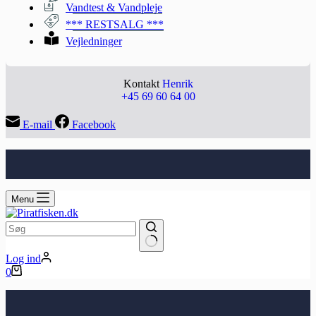
Vandtest & Vandpleje
*** RESTSALG ***
Vejledninger
Kontakt
Henrik
+45 69 60 64 00
E-mail
Facebook
Menu
Ingen
Log ind
resultater
Indkøbskurv
0