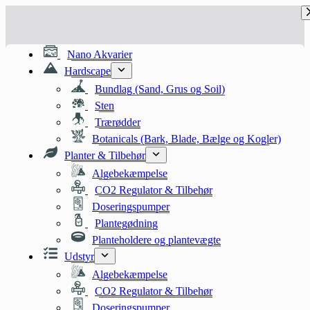
Fortsæt
til
indhold
Nano Akvarier
Hardscape
Bundlag (Sand, Grus og Soil)
Sten
Trærødder
Botanicals (Bark, Blade, Bælge og Kogler)
Planter & Tilbehør
Algebekæmpelse
CO2 Regulator & Tilbehør
Doseringspumper
Plantegødning
Planteholdere og plantevægte
Udstyr
Algebekæmpelse
CO2 Regulator & Tilbehør
Doseringspumper