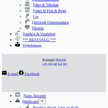
Filter & Tilbehør
Foder til Fisk & Rejer
Lys
Omvendt Osmoseanlæg
Diverse
Vandtest & Vandpleje
*** RESTSALG ***
Vejledninger
Kontakt
Henrik
+45 69 60 64 00
E-mail
Facebook
Nano Akvarier
Hardscape
Bundlag (Sand, Grus og Soil)