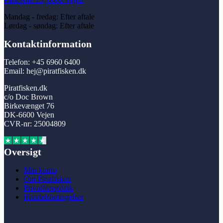
Mandag - fredag: Efter aftale
Lørdag - søndag: Efter aftale
Kontaktinformation
Telefon: +45 6960 6400
Email: hej@piratfisken.dk
Piratfisken.dk
c/o Doc Brown
Birkevænget 76
DK-6600 Vejen
CVR-nr: 25004809
Oversigt
Min konto
Om Piratfisken
Privatlivspolitik
Handelsbetingelser