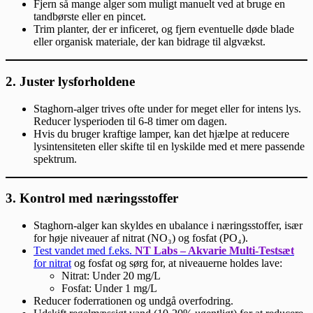
Fjern så mange alger som muligt manuelt ved at bruge en
tandbørste eller en pincet.
Trim planter, der er inficeret, og fjern eventuelle døde blade
eller organisk materiale, der kan bidrage til algvækst.
2.
Juster lysforholdene
Staghorn-alger trives ofte under for meget eller for intens lys.
Reducer lysperioden til 6-8 timer om dagen.
Hvis du bruger kraftige lamper, kan det hjælpe at reducere
lysintensiteten eller skifte til en lyskilde med et mere passende
spektrum.
3.
Kontrol med næringsstoffer
Staghorn-alger kan skyldes en ubalance i næringsstoffer, især
for høje niveauer af nitrat (NO₃) og fosfat (PO₄).
Test vandet med f.eks.
NT Labs – Akvarie Multi-Testsæt
for nitrat
og fosfat og sørg for, at niveauerne holdes lave:
Nitrat: Under 20 mg/L
Fosfat: Under 1 mg/L
Reducer foderrationen og undgå overfodring.