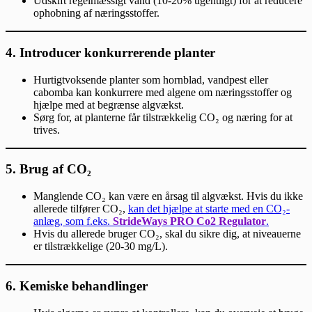
Udskift regelmæssigt vand (10-20% ugentligt) for at reducere
ophobning af næringsstoffer.
4.
Introducer konkurrerende planter
Hurtigtvoksende planter som hornblad, vandpest eller
cabomba kan konkurrere med algene om næringsstoffer og
hjælpe med at begrænse algvækst.
Sørg for, at planterne får tilstrækkelig CO₂ og næring for at
trives.
5.
Brug af CO₂
Manglende CO₂ kan være en årsag til algvækst. Hvis du ikke
allerede tilfører CO₂,
kan det hjælpe at starte med en CO₂-
anlæg, som f.eks.
StrideWays PRO Co2 Regulator
.
Hvis du allerede bruger CO₂, skal du sikre dig, at niveauerne
er tilstrækkelige (20-30 mg/L).
6.
Kemiske behandlinger