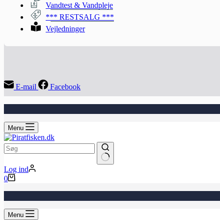
Vandtest & Vandpleje
*** RESTSALG ***
Vejledninger
E-mail
Facebook
Menu
Ingen
Log ind
resultater
Indkøbskurv
0
Menu