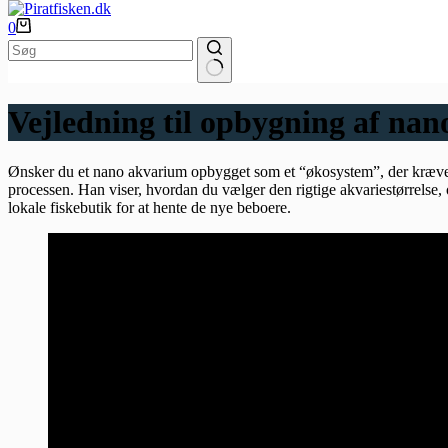
Indkøbskurv
0
Ingen
resultater
Vejledning til opbygning af nan
Ønsker du et nano akvarium opbygget som et “økosystem”, der kræver
processen. Han viser, hvordan du vælger den rigtige akvariestørrelse, o
lokale fiskebutik for at hente de nye beboere.