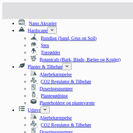
Fortsæt
til
indhold
Nano Akvarier
Hardscape
Bundlag (Sand, Grus og Soil)
Sten
Trærødder
Botanicals (Bark, Blade, Bælge og Kogler)
Planter & Tilbehør
Algebekæmpelse
CO2 Regulator & Tilbehør
Doseringspumper
Plantegødning
Planteholdere og plantevægte
Udstyr
Algebekæmpelse
CO2 Regulator & Tilbehør
Doseringspumper