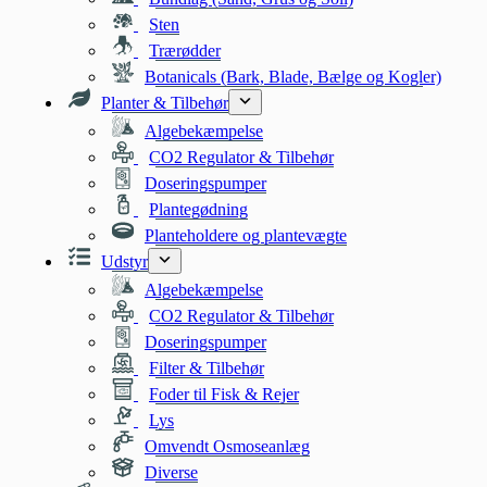
Sten
Trærødder
Botanicals (Bark, Blade, Bælge og Kogler)
Planter & Tilbehør
Algebekæmpelse
CO2 Regulator & Tilbehør
Doseringspumper
Plantegødning
Planteholdere og plantevægte
Udstyr
Algebekæmpelse
CO2 Regulator & Tilbehør
Doseringspumper
Filter & Tilbehør
Foder til Fisk & Rejer
Lys
Omvendt Osmoseanlæg
Diverse