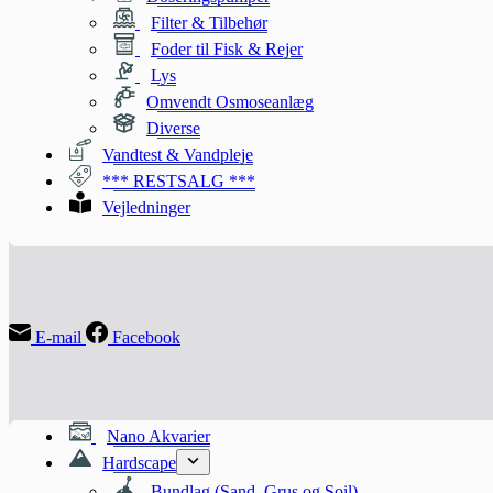
Filter & Tilbehør
Foder til Fisk & Rejer
Lys
Omvendt Osmoseanlæg
Diverse
Vandtest & Vandpleje
*** RESTSALG ***
Vejledninger
E-mail
Facebook
Nano Akvarier
Hardscape
Bundlag (Sand, Grus og Soil)