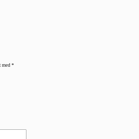
et med
*