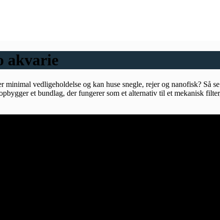
100% jysk web-shop
✓
o akvarie
 minimal vedligeholdelse og kan huse snegle, rejer og nanofisk? Så s
pbygger et bundlag, der fungerer som et alternativ til et mekanisk filter,