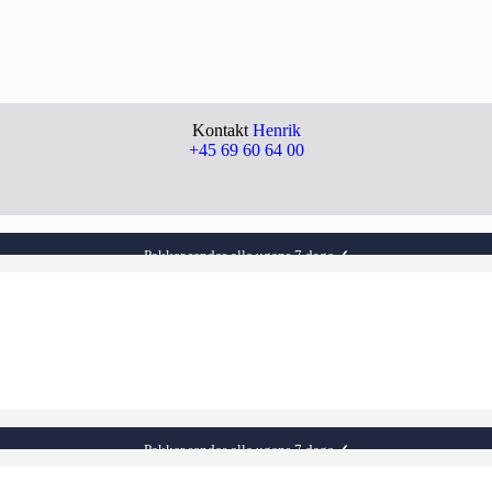
Kontakt
Henrik
+45 69 60 64 00
29 kr i fragt på alle ordre
✓
100% jysk web-shop
✓
Pakker sendes alle ugens 7 dage
✓
29 kr i fragt på alle ordre
✓
100% jysk web-shop
✓
29 kr i fragt på alle ordre
✓
100% jysk web-shop
✓
Pakker sendes alle ugens 7 dage
✓
29 kr i fragt på alle ordre
✓