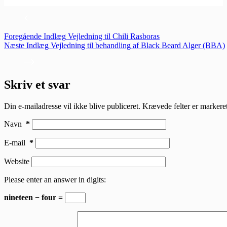
Foregående
Indlæg
Vejledning til Chili Rasboras
Næste
Indlæg
Vejledning til behandling af Black Beard Alger (BBA)
Skriv et svar
Din e-mailadresse vil ikke blive publiceret.
Krævede felter er marker
Navn
*
E-mail
*
Website
Please enter an answer in digits:
nineteen − four =