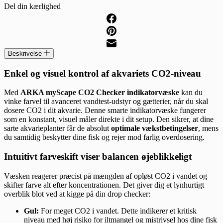
Del din kærlighed
Beskrivelse
Enkel og visuel kontrol af akvariets CO2-niveau
Med
ARKA myScape CO2 Checker indikatorvæske
kan du
vinke farvel til avanceret vandtest-udstyr og gætterier, når du skal
dosere CO2 i dit akvarie. Denne smarte indikatorvæske fungerer
som en konstant, visuel måler direkte i dit setup. Den sikrer, at dine
sarte akvarieplanter får de absolut
optimale vækstbetingelser
, mens
du samtidig beskytter dine fisk og rejer mod farlig overdosering.
Intuitivt farveskift viser balancen øjeblikkeligt
Væsken reagerer præcist på mængden af opløst CO2 i vandet og
skifter farve alt efter koncentrationen. Det giver dig et lynhurtigt
overblik blot ved at kigge på din drop checker:
Gul:
For meget CO2 i vandet. Dette indikerer et kritisk
niveau med høj risiko for iltmangel og mistrivsel hos dine fisk