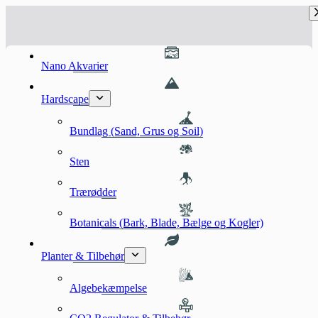
Fortsæt
til
indhold
Nano Akvarier
Hardscape
Bundlag (Sand, Grus og Soil)
Sten
Trærødder
Botanicals (Bark, Blade, Bælge og Kogler)
Planter & Tilbehør
Algebekæmpelse