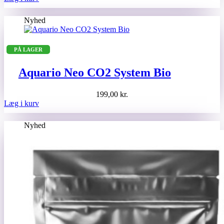
Nyhed
PÅ LAGER
Aquario Neo CO2 System Bio
199,00
kr.
Læg i kurv
Nyhed