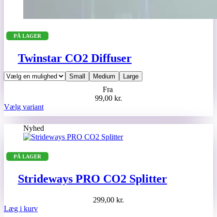
PÅ LAGER
Twinstar CO2 Diffuser
Small
Medium
Large
Fra
99,00
kr.
Dette
Vælg variant
vare
har
Nyhed
flere
varianter.
Mulighederne
PÅ LAGER
kan
vælges
på
Strideways PRO CO2 Splitter
varesiden
299,00
kr.
Læg i kurv