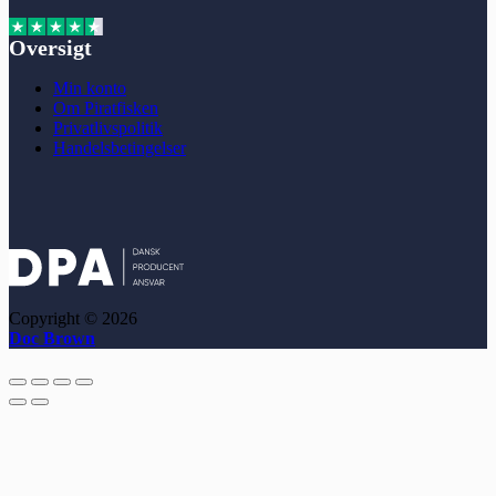
Oversigt
Min konto
Om Piratfisken
Privatlivspolitik
Handelsbetingelser
Copyright © 2026
Doc Brown