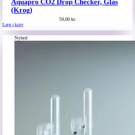
Aquapro CO2 Drop Checker, Glas
(Krog)
59,00
kr.
Læg i kurv
Nyhed