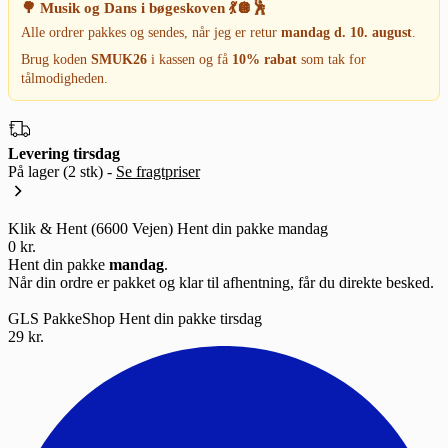
🌳 Musik og Dans i bøgeskoven 💃🪩🕺
Alle ordrer pakkes og sendes, når jeg er retur
mandag d. 10. august
.
Brug koden
SMUK26
i kassen og få
10% rabat
som tak for
tålmodigheden.
Levering tirsdag
På lager
(2 stk)
-
Se fragtpriser
Klik & Hent (6600 Vejen)
Hent din pakke mandag
0 kr.
Hent din pakke
mandag
.
Når din ordre er pakket og klar til afhentning, får du direkte besked.
GLS PakkeShop
Hent din pakke tirsdag
29 kr.