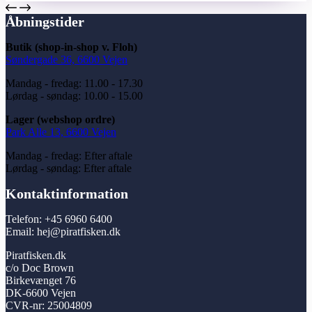
Åbningstider
Butik (shop-in-shop v. Floh)
Søndergade 36, 6600 Vejen
Mandag - fredag: 11.00 - 17.30
Lørdag - søndag: 10.00 - 15.00
Lager (webshop ordre)
Park Alle 13, 6600 Vejen
Mandag - fredag: Efter aftale
Lørdag - søndag: Efter aftale
Kontaktinformation
Telefon: +45 6960 6400
Email: hej@piratfisken.dk
Piratfisken.dk
c/o Doc Brown
Birkevænget 76
DK-6600 Vejen
CVR-nr: 25004809