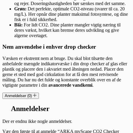
og rejer. Doseringshastigheden bør sænkes med det samme.
Grøn:
Det perfekte, optimale CO2-niveau (svarer til ca. 20
mg/L). Her opnår dine planter maksimal fotosyntese, og dine
fisk er i fuld sikkerhed.
Blå:
For lidt CO2. Dine planter mangler vigtig næring til
deres vækst, hvilket kan bremse deres udvikling og give
algerne overtaget.
Nem anvendelse i enhver drop checker
Væsken er ekstremt nem at bruge. Du skal blot tilsætte den
anbefalede mængde indikatorvæske i din drop checker af glas eller
plastik og placere den i akvariet med åbningen nedad. Placer den
gerne et sted med god cirkulation for at få den mest retvisende
måling. Du har nu det fulde og konstante overblik over en af de
vigtigste parametre i din
avancerede vandkemi
.
Anmeldelser (0)
Anmeldelser
Der er endnu ikke nogle anmeldelser.
Vær den første til at anmelde “ARKA myScape CO2 Checker