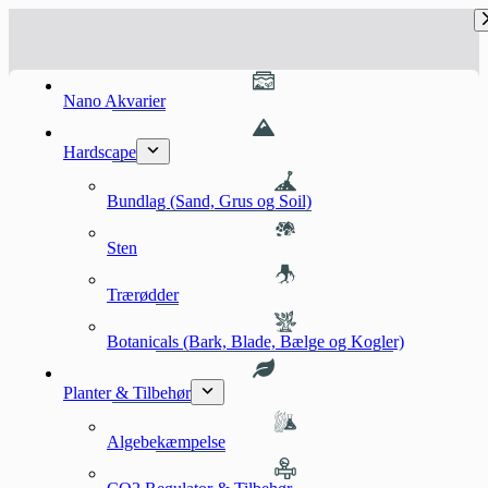
Fortsæt
til
indhold
Nano Akvarier
Hardscape
Bundlag (Sand, Grus og Soil)
Sten
Trærødder
Botanicals (Bark, Blade, Bælge og Kogler)
Planter & Tilbehør
Algebekæmpelse