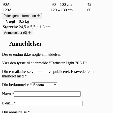
90A
90 – 100 cm
42
120A
120 – 130 cm
60
Yderligere information
Vægt
0,5 kg
Størrelse
24,5 × 5,5 × 1,3 cm
Anmeldelser (0)
Anmeldelser
Der er endnu ikke nogle anmeldelser.
Vær den første til at anmelde “Twinstar Light 30A II”
Din e-mailadresse vil ikke blive publiceret.
Krævede felter er
markeret med
*
Din bedømmelse
*
Navn
*
E-mail
*
Din anmeldelse
*