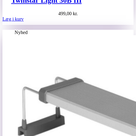
Twinstar Light 30B III
499,00
kr.
Læg i kurv
Nyhed