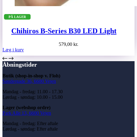
PÅ LAGER
Chihiros B-Series B30 LED Light
579,00
kr.
Læg i kurv
Åbningstider
Butik (shop-in-shop v. Floh)
Søndergade 36, 6600 Vejen
Mandag - fredag: 11.00 - 17.30
Lørdag - søndag: 10.00 - 15.00
Lager (webshop ordre)
Park Alle 13, 6600 Vejen
Mandag - fredag: Efter aftale
Lørdag - søndag: Efter aftale