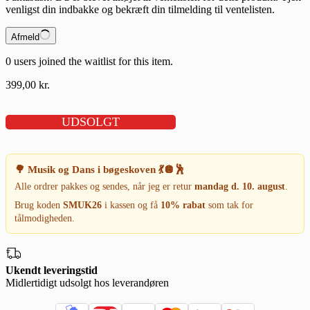
venligst din indbakke og bekræft din tilmelding til ventelisten.
Afmeld
0
users joined the waitlist for this item.
399,00
kr.
UDSOLGT
🌳 Musik og Dans i bøgeskoven 💃🪩🕺
Alle ordrer pakkes og sendes, når jeg er retur
mandag d. 10. august
.
Brug koden
SMUK26
i kassen og få
10% rabat
som tak for
tålmodigheden.
Ukendt leveringstid
Midlertidigt udsolgt
hos leverandøren