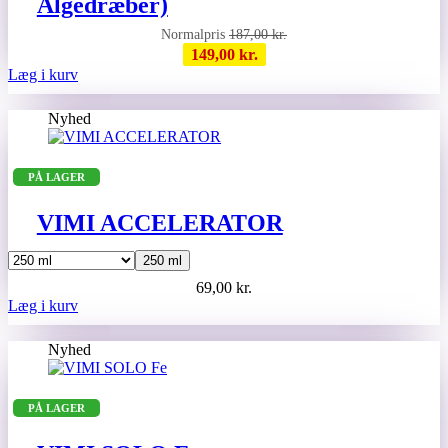
Algedræber)
187,00
kr.
149,00
kr.
Læg i kurv
Nyhed
PÅ LAGER
VIMI ACCELERATOR
250 ml
69,00
kr.
Dette
Læg i kurv
vare
har
Nyhed
flere
varianter.
Mulighederne
PÅ LAGER
kan
vælges