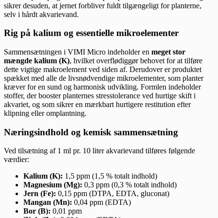
sikrer desuden, at jernet forbliver fuldt tilgængeligt for planterne,
selv i hårdt akvarievand.
Rig på kalium og essentielle mikroelementer
Sammensætningen i VIMI Micro indeholder en
meget stor
mængde kalium (K)
, hvilket overflødiggør behovet for at tilføre
dette vigtige makroelement ved siden af. Derudover er produktet
spækket med alle de livsnødvendige mikroelementer, som planter
kræver for en sund og harmonisk udvikling. Formlen indeholder
stoffer, der booster planternes stresstolerance ved hurtige skift i
akvariet, og som sikrer en mærkbart hurtigere restitution efter
klipning eller omplantning.
Næringsindhold og kemisk sammensætning
Ved tilsætning af 1 ml pr. 10 liter akvarievand tilføres følgende
værdier:
Kalium (K):
1,5 ppm (1,5 % totalt indhold)
Magnesium (Mg):
0,3 ppm (0,3 % totalt indhold)
Jern (Fe):
0,15 ppm (DTPA, EDTA, gluconat)
Mangan (Mn):
0,04 ppm (EDTA)
Bor (B):
0,01 ppm