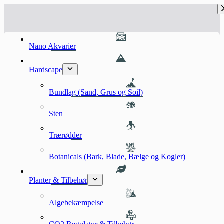
Fortsæt
til
indhold
Nano Akvarier
Hardscape
Bundlag (Sand, Grus og Soil)
Sten
Trærødder
Botanicals (Bark, Blade, Bælge og Kogler)
Planter & Tilbehør
Algebekæmpelse