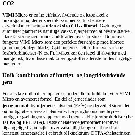
CO2
VIMI Micro
er en højeffektiv, flydende og letoptagelig
mikrogødning, der er specifikt sammensat til at ernære
akvarieplanter i setups
uden ekstra CO2-tilførsel
. Gødningen
stimulerer planternes naturlige vækst, hjælper med at bevare stærke,
klare farver og øger modstandskraften over for stress. Derudover
fungerer VIMI Micro som den perfekte førstehjælp mod klorose
(jernmangel/blege blade). Gødningen er helt fri for kvælstof- og
fosforforbindelser (N og P), hvilket gør den ideel til akvarier med
mange fisk, hvor disse makronæringsstoffer allerede findes i rigelige
mængder.
Unik kombination af hurtigt- og langtidsvirkende
jern
For at sikre optimal jernoptagelse under alle forhold, benytter VIMI
Micro en avanceret formel. En del af jernet findes som
2
jerngluconat
, hvor jernet er bivalent (Fe
+) og derved ekstremt let
og hurtigt absorberes af planterne. Da jerngluconat nedbrydes
hurtigt, er gødningen suppleret med mere stabile jernforbindelser (
Fe
DTPA og Fe EDTA
). Disse chelaterede jernformer forbliver
tilgængelige i vandsøjlen over væsentligt længere tid og sikrer
konstant jernoptagelse i et bredt pH-spektrum. DTPA-chelateringen