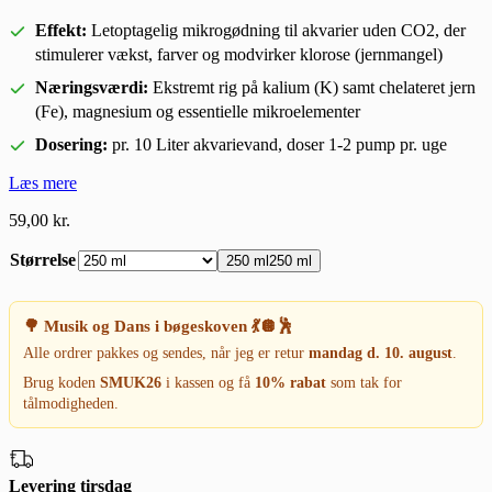
Effekt:
Letoptagelig mikrogødning til akvarier uden CO2, der
stimulerer vækst, farver og modvirker klorose (jernmangel)
Næringsværdi:
Ekstremt rig på kalium (K) samt chelateret jern
(Fe), magnesium og essentielle mikroelementer
Dosering:
pr. 10 Liter akvarievand, doser 1-2 pump pr. uge
Læs mere
59,00
kr.
Størrelse
250 ml
250 ml
🌳 Musik og Dans i bøgeskoven 💃🪩🕺
Alle ordrer pakkes og sendes, når jeg er retur
mandag d. 10. august
.
Brug koden
SMUK26
i kassen og få
10% rabat
som tak for
tålmodigheden.
Levering tirsdag