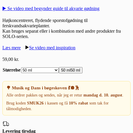
▶️ Se video med begynder guide til akvarie gødning
Højkoncentreret, flydende sporstofgødning til
ferskvandsakvarieplanter.
Kan bruges separat eller i kombination med andre produkter fra
SOLO-serien.
▶️
Læs mere
Se video med inspiration
59,00
kr.
Størrelse
50 ml
50 ml
🌳 Musik og Dans i bøgeskoven 💃🪩🕺
Alle ordrer pakkes og sendes, når jeg er retur
mandag d. 10. august
.
Brug koden
SMUK26
i kassen og få
10% rabat
som tak for
tålmodigheden.
Levering tirsdag