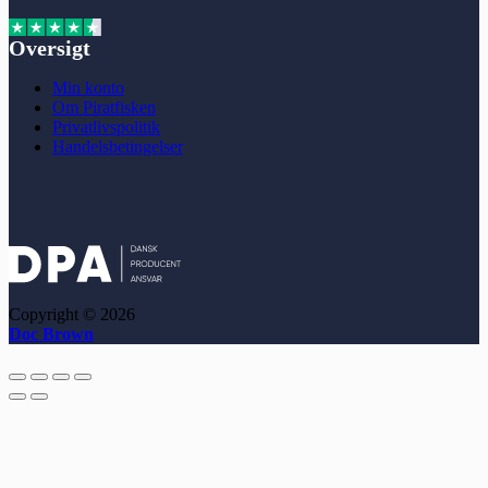
Oversigt
Min konto
Om Piratfisken
Privatlivspolitik
Handelsbetingelser
Copyright © 2026
Doc Brown