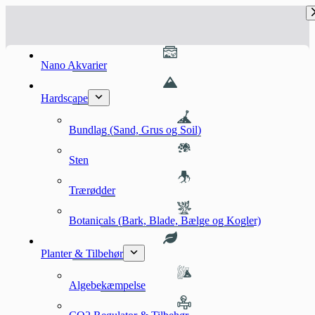
Fortsæt
til
indhold
Nano Akvarier
Hardscape
Bundlag (Sand, Grus og Soil)
Sten
Trærødder
Botanicals (Bark, Blade, Bælge og Kogler)
Planter & Tilbehør
Algebekæmpelse