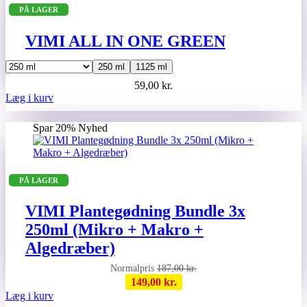
Mulighederne
PÅ LAGER
kan
vælges
på
VIMI ALL IN ONE GREEN
varesiden
250 ml
1125 ml
59,00
kr.
Dette
Læg i kurv
vare
har
Spar 20%
Nyhed
flere
varianter.
Mulighederne
kan
PÅ LAGER
vælges
på
varesiden
VIMI Plantegødning Bundle 3x
250ml (Mikro + Makro +
Algedræber)
187,00
kr.
149,00
kr.
Læg i kurv