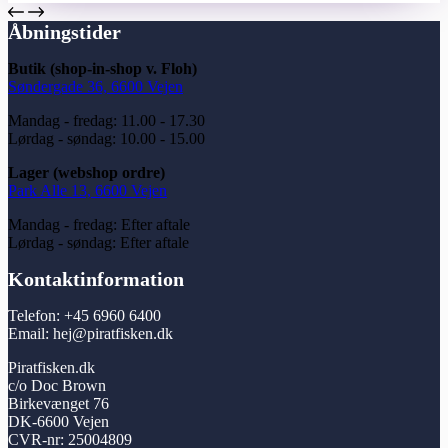
Åbningstider
Butik (shop-in-shop v. Floh)
Søndergade 36, 6600 Vejen
Mandag - fredag: 11.00 - 17.30
Lørdag - søndag: 10.00 - 15.00
Lager (webshop ordre)
Park Alle 13, 6600 Vejen
Mandag - fredag: Efter aftale
Lørdag - søndag: Efter aftale
Kontaktinformation
Telefon: +45 6960 6400
Email: hej@piratfisken.dk
Piratfisken.dk
c/o Doc Brown
Birkevænget 76
DK-6600 Vejen
CVR-nr: 25004809