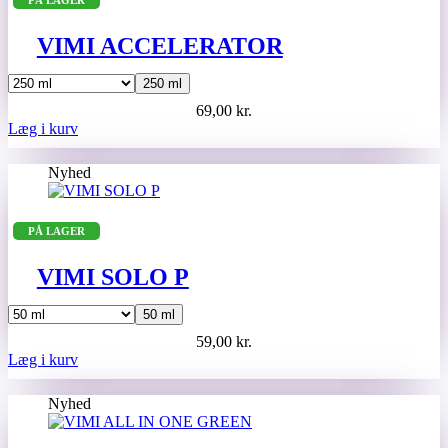
VIMI ACCELERATOR
250 ml
69,00
kr.
Dette
Læg i kurv
vare
har
Nyhed
flere
varianter.
Mulighederne
PÅ LAGER
kan
vælges
på
VIMI SOLO P
varesiden
50 ml
59,00
kr.
Dette
Læg i kurv
vare
har
Nyhed
flere
varianter.