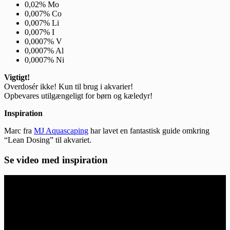
0,02% Mo
0,007% Co
0,007% Li
0,007% I
0,0007% V
0,0007% Al
0,0007% Ni
Vigtigt!
Overdosér ikke! Kun til brug i akvarier!
Opbevares utilgængeligt for børn og kæledyr!
Inspiration
Marc fra
MJ Aquascaping
har lavet en fantastisk guide omkring
“Lean Dosing” til akvariet.
Se video med inspiration