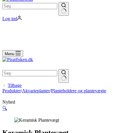
Ingen
Log ind
resultater
Indkøbskurv
Menu
Indkøbskurv
Ingen
Tilbage
resultater
Produkter
/
Akvarieplanter
/
Planteholdere og plantevægte
Nyhed
🔍
Keramisk Plantevægt