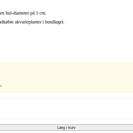
en hul-diameter på 1 cm.
indkøbte akvarieplanter i bundlaget.
n.
Læg i kurv