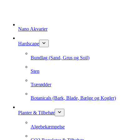
Fortsæt
til
indhold
Nano Akvarier
Hardscape
Bundlag (Sand, Grus og Soil)
Sten
Trærødder
Botanicals (Bark, Blade, Bælge og Kogler)
Planter & Tilbehør
Algebekæmpelse