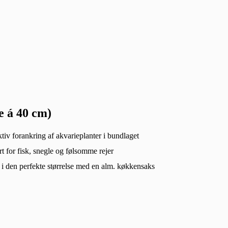
e á 40 cm)
ktiv forankring af akvarieplanter i bundlaget
rt for fisk, snegle og følsomme rejer
l i den perfekte størrelse med en alm. køkkensaks