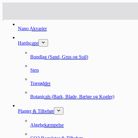
Fortsæt
til
indhold
Nano Akvarier
Hardscape
Bundlag (Sand, Grus og Soil)
Sten
Trærødder
Botanicals (Bark, Blade, Bælge og Kogler)
Planter & Tilbehør
Algebekæmpelse