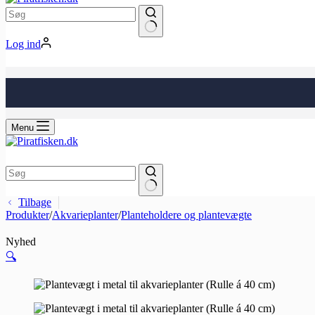
Ingen
Log ind
resultater
Indkøbskurv
Menu
Indkøbskurv
Ingen
Tilbage
resultater
Produkter
/
Akvarieplanter
/
Planteholdere og plantevægte
Nyhed
🔍